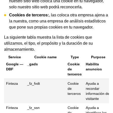
nuestro sitio web coloca una cookie en tu navegador,
solo nuestro sitio web podrá reconocerla.
Cookies de terceros:
, las coloca otra empresa ajena a
la nuestra, como una empresa de análisis estadísticos
que pone sus propias cookies en tu navegador.
La siguiente tabla muestra la lista de cookies que
utilizamos, el tipo, el propósito y la duración de su
almacenamiento.
Service
Cookie name
Type
Purpose
Google —
_gads
Cookie
Habilita
DBF
de
anuncios
terceros
Finteza
_fz_fvdt
Cookie
Ayuda a
de
recordar
terceros
información del
visitante
Finteza
_fz_ssn
Cookie
Ayuda a
de
identificar las