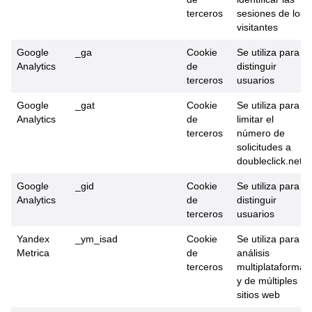
terceros
sesiones de los
visitantes
Google
_ga
Cookie
Se utiliza para
Analytics
de
distinguir
terceros
usuarios
Google
_gat
Cookie
Se utiliza para
Analytics
de
limitar el
terceros
número de
solicitudes a
doubleclick.net
Google
_gid
Cookie
Se utiliza para
Analytics
de
distinguir
terceros
usuarios
Yandex
_ym_isad
Cookie
Se utiliza para
Metrica
de
análisis
terceros
multiplataforma
y de múltiples
sitios web