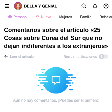
Personal
Nuevo
Mujeres
Familia
Relacio
Comentarios sobre el artículo «25
Cosas sobre Corea del Sur que no
dejan indiferentes a los extranjeros»
Leer el artículo
Recibir notificaciones
Aún no hay comentarios. ¡Puedes ser el primero!