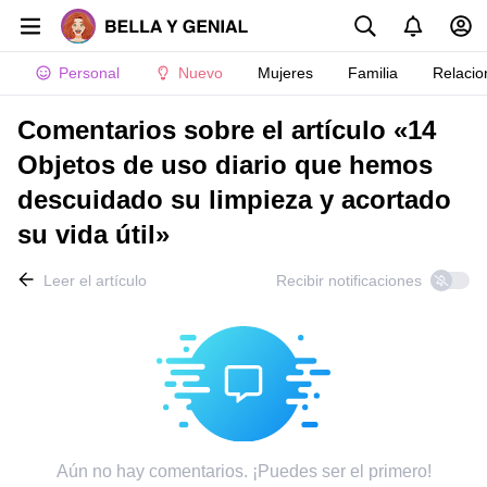
Personal
Nuevo
Mujeres
Familia
Relacio
Comentarios sobre el artículo «14
Objetos de uso diario que hemos
descuidado su limpieza y acortado
su vida útil»
Leer el artículo
Recibir notificaciones
Aún no hay comentarios. ¡Puedes ser el primero!