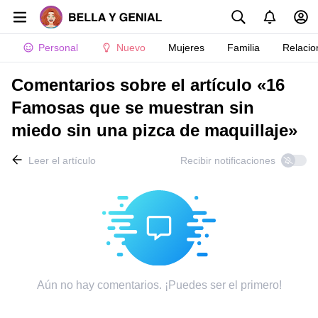
Personal
Nuevo
Mujeres
Familia
Relacio
Comentarios sobre el artículo «16
Famosas que se muestran sin
miedo sin una pizca de maquillaje»
Leer el artículo
Recibir notificaciones
Aún no hay comentarios. ¡Puedes ser el primero!