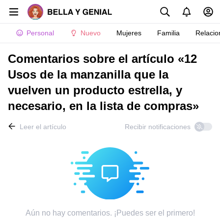
Personal
Nuevo
Mujeres
Familia
Relacio
Comentarios sobre el artículo «12
Usos de la manzanilla que la
vuelven un producto estrella, y
necesario, en la lista de compras»
Leer el artículo
Recibir notificaciones
Aún no hay comentarios. ¡Puedes ser el primero!