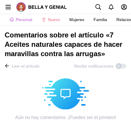
Personal
Nuevo
Mujeres
Familia
Relacio
Comentarios sobre el artículo «7
Aceites naturales capaces de hacer
maravillas contra las arrugas»
Leer el artículo
Recibir notificaciones
Aún no hay comentarios. ¡Puedes ser el primero!