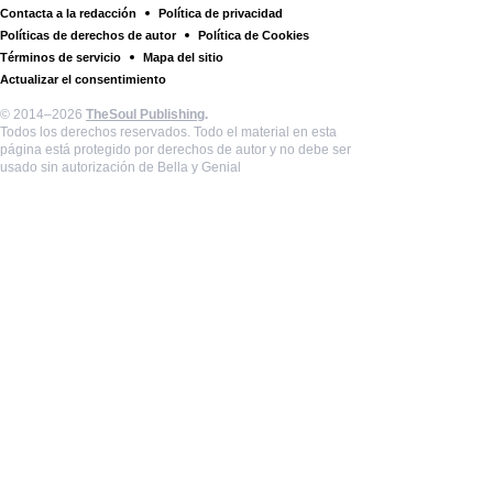
Contacta a la redacción
Política de privacidad
Políticas de derechos de autor
Política de Cookies
Términos de servicio
Mapa del sitio
Actualizar el consentimiento
© 2014–2026
TheSoul Publishing
.
Todos los derechos reservados. Todo el material en esta
página está protegido por derechos de autor y no debe ser
usado sin autorización de Bella y Genial