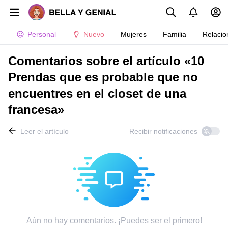
Personal
Nuevo
Mujeres
Familia
Relacio
Comentarios sobre el artículo «10
Prendas que es probable que no
encuentres en el closet de una
francesa»
Leer el artículo
Recibir notificaciones
Aún no hay comentarios. ¡Puedes ser el primero!