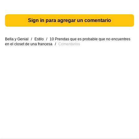
Sign in para agregar un comentario
Bella y Genial
/
Estilo
/
10 Prendas que es probable que no encuentres
en el closet de una francesa
/
Comentarios