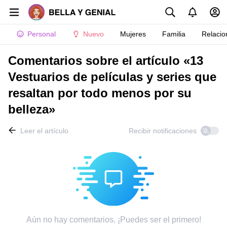
Personal
Nuevo
Mujeres
Familia
Relacio
Comentarios sobre el artículo «13
Vestuarios de películas y series que
resaltan por todo menos por su
belleza»
Leer el artículo
Recibir notificaciones
Aún no hay comentarios. ¡Puedes ser el primero!