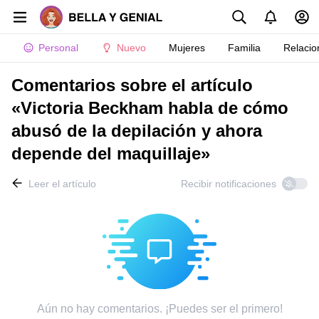
Personal
Nuevo
Mujeres
Familia
Relacio
Comentarios sobre el artículo
«Victoria Beckham habla de cómo
abusó de la depilación y ahora
depende del maquillaje»
Leer el artículo
Recibir notificaciones
Aún no hay comentarios. ¡Puedes ser el primero!