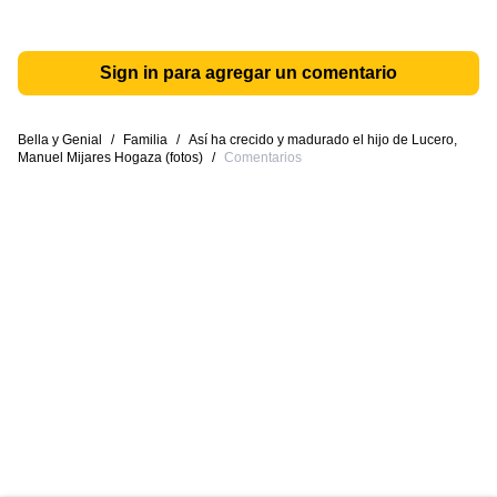
Sign in para agregar un comentario
Bella y Genial
/
Familia
/
Así ha crecido y madurado el hijo de Lucero,
Manuel Mijares Hogaza (fotos)
/
Comentarios