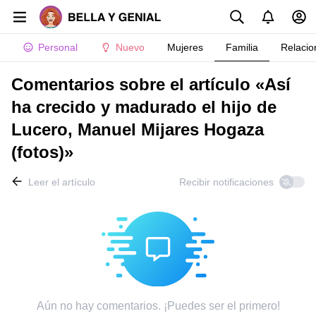
Personal
Nuevo
Mujeres
Familia
Relacio
Comentarios sobre el artículo «Así
ha crecido y madurado el hijo de
Lucero, Manuel Mijares Hogaza
(fotos)»
Leer el artículo
Recibir notificaciones
Aún no hay comentarios. ¡Puedes ser el primero!