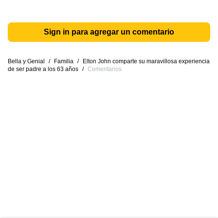
Sign in para agregar un comentario
Bella y Genial
/
Familia
/
Elton John comparte su maravillosa experiencia
de ser padre a los 63 años
/
Comentarios