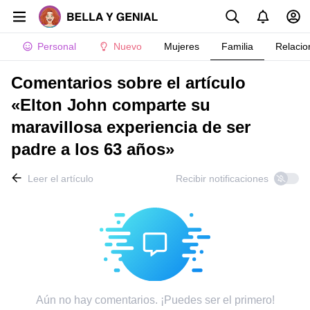
Personal
Nuevo
Mujeres
Familia
Relacio
Comentarios sobre el artículo
«Elton John comparte su
maravillosa experiencia de ser
padre a los 63 años»
Leer el artículo
Recibir notificaciones
Aún no hay comentarios. ¡Puedes ser el primero!