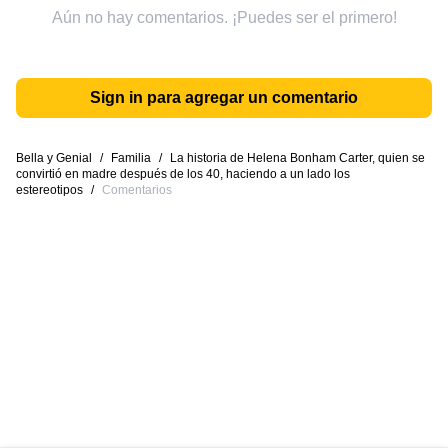
Aún no hay comentarios. ¡Puedes ser el primero!
Sign in para agregar un comentario
Bella y Genial
/
Familia
/
La historia de Helena Bonham Carter, quien se
convirtió en madre después de los 40, haciendo a un lado los
estereotipos
/
Comentarios