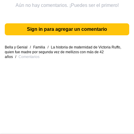
Aún no hay comentarios. ¡Puedes ser el primero!
Sign in para agregar un comentario
Bella y Genial
/
Familia
/
La historia de maternidad de Victoria Ruffo,
quien fue madre por segunda vez de mellizos con más de 42
años
/
Comentarios