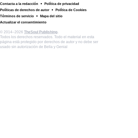
Contacta a la redacción
Política de privacidad
Políticas de derechos de autor
Política de Cookies
Términos de servicio
Mapa del sitio
Actualizar el consentimiento
© 2014–2026
TheSoul Publishing
.
Todos los derechos reservados. Todo el material en esta
página está protegido por derechos de autor y no debe ser
usado sin autorización de Bella y Genial