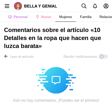
Personal
Nuevo
Mujeres
Familia
Relacio
Comentarios sobre el artículo «10
Detalles en la ropa que hacen que
luzca barata»
Leer el artículo
Recibir notificaciones
Aún no hay comentarios. ¡Puedes ser el primero!