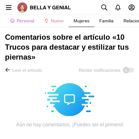
Personal
Nuevo
Mujeres
Familia
Relacio
Comentarios sobre el artículo «10
Trucos para destacar y estilizar tus
piernas»
Leer el artículo
Recibir notificaciones
Aún no hay comentarios. ¡Puedes ser el primero!