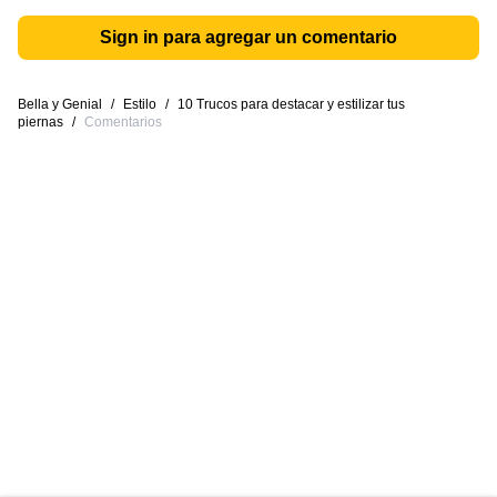
Sign in para agregar un comentario
Bella y Genial
/
Estilo
/
10 Trucos para destacar y estilizar tus
piernas
/
Comentarios