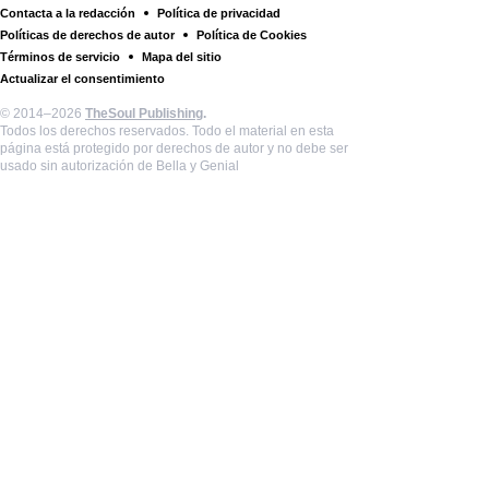
Contacta a la redacción
Política de privacidad
Políticas de derechos de autor
Política de Cookies
Términos de servicio
Mapa del sitio
Actualizar el consentimiento
© 2014–2026
TheSoul Publishing
.
Todos los derechos reservados. Todo el material en esta
página está protegido por derechos de autor y no debe ser
usado sin autorización de Bella y Genial