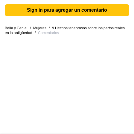
Sign in para agregar un comentario
Bella y Genial
/
Mujeres
/
9 Hechos tenebrosos sobre los partos reales
en la antigüedad
/
Comentarios