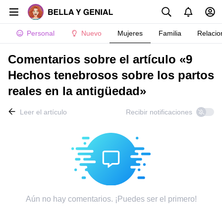
Personal
Nuevo
Mujeres
Familia
Relacio
Comentarios sobre el artículo «9
Hechos tenebrosos sobre los partos
reales en la antigüedad»
Leer el artículo
Recibir notificaciones
Aún no hay comentarios. ¡Puedes ser el primero!