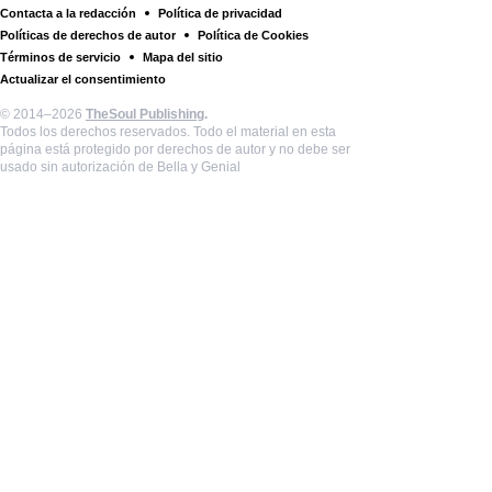
Contacta a la redacción
Política de privacidad
Políticas de derechos de autor
Política de Cookies
Términos de servicio
Mapa del sitio
Actualizar el consentimiento
© 2014–2026
TheSoul Publishing
.
Todos los derechos reservados. Todo el material en esta
página está protegido por derechos de autor y no debe ser
usado sin autorización de Bella y Genial