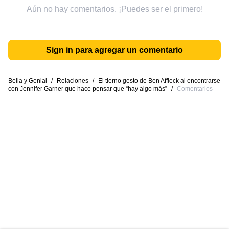
Aún no hay comentarios. ¡Puedes ser el primero!
Sign in para agregar un comentario
Bella y Genial
/
Relaciones
/
El tierno gesto de Ben Affleck al encontrarse
con Jennifer Garner que hace pensar que “hay algo más”
/
Comentarios