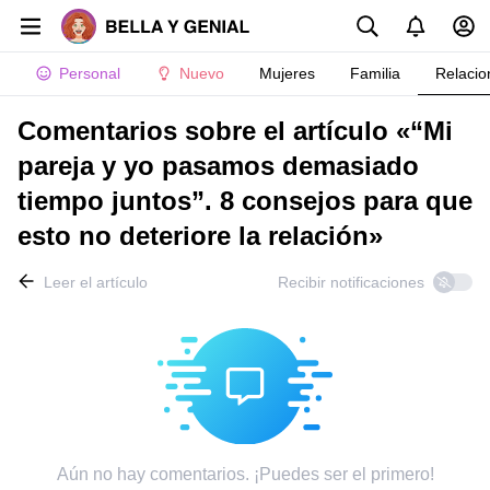
Personal
Nuevo
Mujeres
Familia
Relacio
Comentarios sobre el artículo «“Mi
pareja y yo pasamos demasiado
tiempo juntos”. 8 consejos para que
esto no deteriore la relación»
Leer el artículo
Recibir notificaciones
Aún no hay comentarios. ¡Puedes ser el primero!