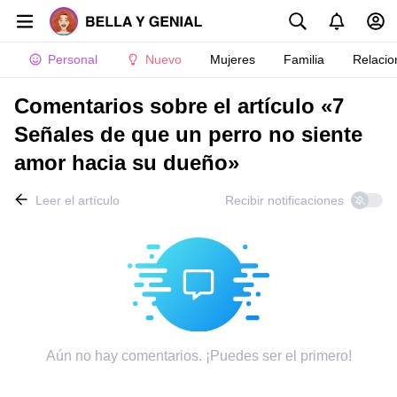
Personal
Nuevo
Mujeres
Familia
Relacio
Comentarios sobre el artículo «7
Señales de que un perro no siente
amor hacia su dueño»
Leer el artículo
Recibir notificaciones
Aún no hay comentarios. ¡Puedes ser el primero!