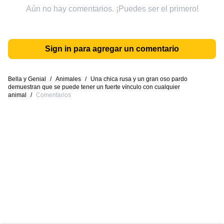
Aún no hay comentarios. ¡Puedes ser el primero!
Sign in para agregar un comentario
Bella y Genial
/
Animales
/
Una chica rusa y un gran oso pardo
demuestran que se puede tener un fuerte vínculo con cualquier
animal
/
Comentarios