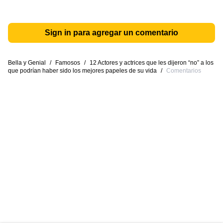
Sign in para agregar un comentario
Bella y Genial
/
Famosos
/
12 Actores y actrices que les dijeron “no” a los
que podrían haber sido los mejores papeles de su vida
/
Comentarios