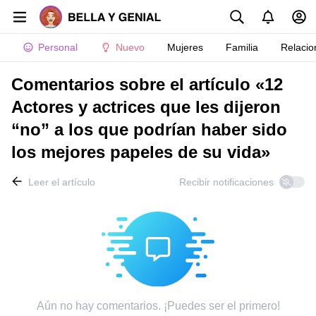
Personal
Nuevo
Mujeres
Familia
Relacio
Comentarios sobre el artículo «12
Actores y actrices que les dijeron
“no” a los que podrían haber sido
los mejores papeles de su vida»
Leer el artículo
Recibir notificaciones
Aún no hay comentarios. ¡Puedes ser el primero!