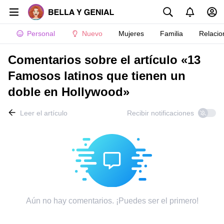
Personal
Nuevo
Mujeres
Familia
Relacio
Comentarios sobre el artículo «13
Famosos latinos que tienen un
doble en Hollywood»
Leer el artículo
Recibir notificaciones
Aún no hay comentarios. ¡Puedes ser el primero!