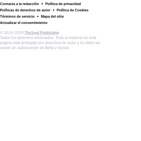
Contacta a la redacción
Política de privacidad
Políticas de derechos de autor
Política de Cookies
Términos de servicio
Mapa del sitio
Actualizar el consentimiento
© 2014–2026
TheSoul Publishing
.
Todos los derechos reservados. Todo el material en esta
página está protegido por derechos de autor y no debe ser
usado sin autorización de Bella y Genial