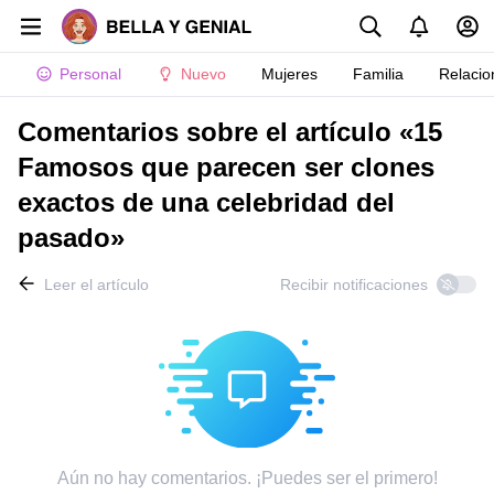
Personal
Nuevo
Mujeres
Familia
Relacio
Comentarios sobre el artículo «15
Famosos que parecen ser clones
exactos de una celebridad del
pasado»
Leer el artículo
Recibir notificaciones
Aún no hay comentarios. ¡Puedes ser el primero!