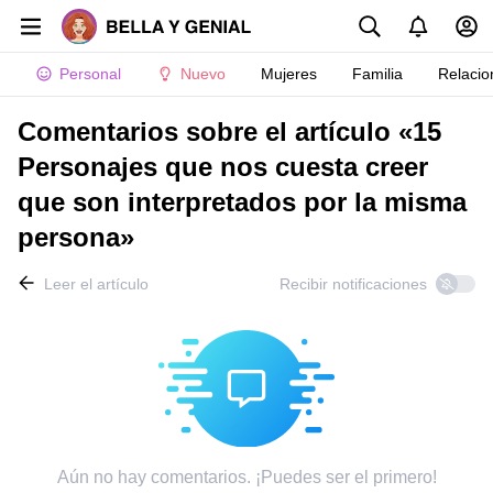
Personal
Nuevo
Mujeres
Familia
Relacio
Comentarios sobre el artículo «15
Personajes que nos cuesta creer
que son interpretados por la misma
persona»
Leer el artículo
Recibir notificaciones
Aún no hay comentarios. ¡Puedes ser el primero!