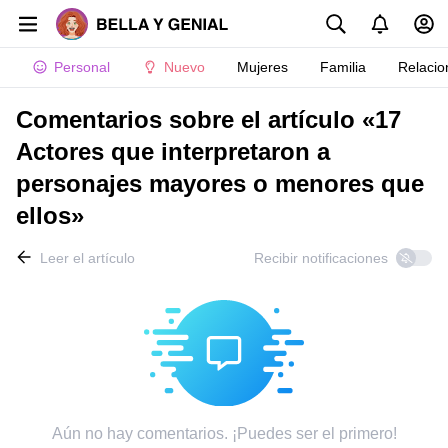
Personal
Nuevo
Mujeres
Familia
Relacio
Comentarios sobre el artículo «17
Actores que interpretaron a
personajes mayores o menores que
ellos»
Leer el artículo
Recibir notificaciones
Aún no hay comentarios. ¡Puedes ser el primero!