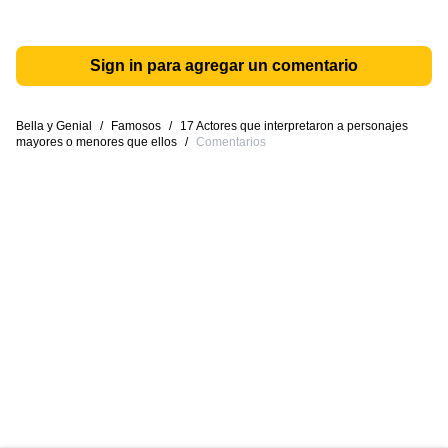
Sign in para agregar un comentario
Bella y Genial
/
Famosos
/
17 Actores que interpretaron a personajes
mayores o menores que ellos
/
Comentarios