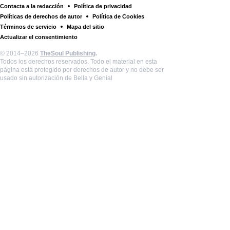
Contacta a la redacción
Política de privacidad
Políticas de derechos de autor
Política de Cookies
Términos de servicio
Mapa del sitio
Actualizar el consentimiento
© 2014–2026
TheSoul Publishing
.
Todos los derechos reservados. Todo el material en esta
página está protegido por derechos de autor y no debe ser
usado sin autorización de Bella y Genial