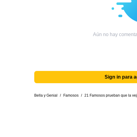
Aún no hay comentar
Sign in para 
Bella y Genial
/
Famosos
/
21 Famosos prueban que la vej