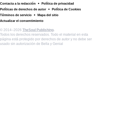
Contacta a la redacción
Política de privacidad
Políticas de derechos de autor
Política de Cookies
Términos de servicio
Mapa del sitio
Actualizar el consentimiento
© 2014–2026
TheSoul Publishing
.
Todos los derechos reservados. Todo el material en esta
página está protegido por derechos de autor y no debe ser
usado sin autorización de Bella y Genial