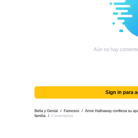
Aún no hay comentar
Sign in para 
Bella y Genial
/
Famosos
/
Anne Hathaway confiesa su apas
familia
/
Comentarios