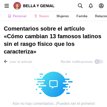
Personal
Nuevo
Mujeres
Familia
Relacio
Comentarios sobre el artículo
«Cómo cambian 13 famosos latinos
sin el rasgo físico que los
caracteriza»
Leer el artículo
Recibir notificaciones
Aún no hay comentarios. ¡Puedes ser el primero!