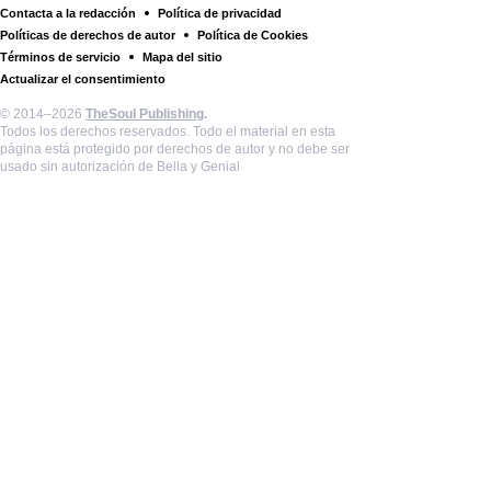
Contacta a la redacción
Política de privacidad
Políticas de derechos de autor
Política de Cookies
Términos de servicio
Mapa del sitio
Actualizar el consentimiento
© 2014–2026
TheSoul Publishing
.
Todos los derechos reservados. Todo el material en esta
página está protegido por derechos de autor y no debe ser
usado sin autorización de Bella y Genial