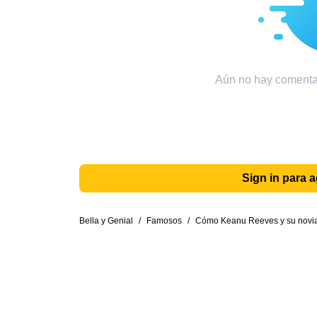
Aún no hay comentar
Sign in para 
Bella y Genial
/
Famosos
/
Cómo Keanu Reeves y su novia 