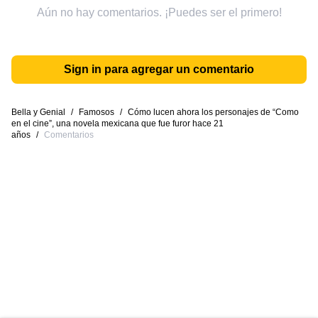
Aún no hay comentarios. ¡Puedes ser el primero!
Sign in para agregar un comentario
Bella y Genial
/
Famosos
/
Cómo lucen ahora los personajes de “Como
en el cine”, una novela mexicana que fue furor hace 21
años
/
Comentarios