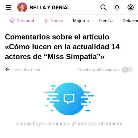
Personal
Nuevo
Mujeres
Familia
Relacio
Comentarios sobre el artículo
«Cómo lucen en la actualidad 14
actores de “Miss Simpatía”»
Leer el artículo
Recibir notificaciones
Aún no hay comentarios. ¡Puedes ser el primero!