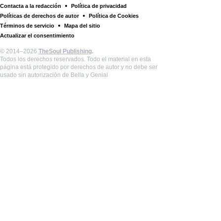
Contacta a la redacción
Política de privacidad
Políticas de derechos de autor
Política de Cookies
Términos de servicio
Mapa del sitio
Actualizar el consentimiento
© 2014–2026
TheSoul Publishing
.
Todos los derechos reservados. Todo el material en esta
página está protegido por derechos de autor y no debe ser
usado sin autorización de Bella y Genial