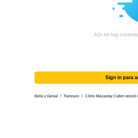
Aún no hay comentar
Sign in para 
Bella y Genial
/
Famosos
/
Cómo Macaulay Culkin venció la