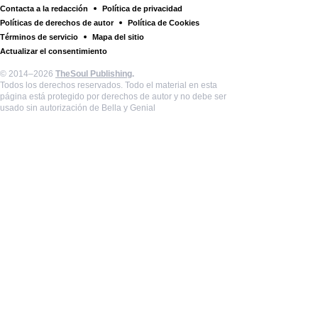
Contacta a la redacción
Política de privacidad
Políticas de derechos de autor
Política de Cookies
Términos de servicio
Mapa del sitio
Actualizar el consentimiento
© 2014–2026
TheSoul Publishing
.
Todos los derechos reservados. Todo el material en esta
página está protegido por derechos de autor y no debe ser
usado sin autorización de Bella y Genial