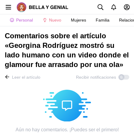
Personal
Nuevo
Mujeres
Familia
Relacio
Comentarios sobre el artículo
«Georgina Rodríguez mostró su
lado humano con un video donde el
glamour fue arrasado por una ola»
Leer el artículo
Recibir notificaciones
Aún no hay comentarios. ¡Puedes ser el primero!