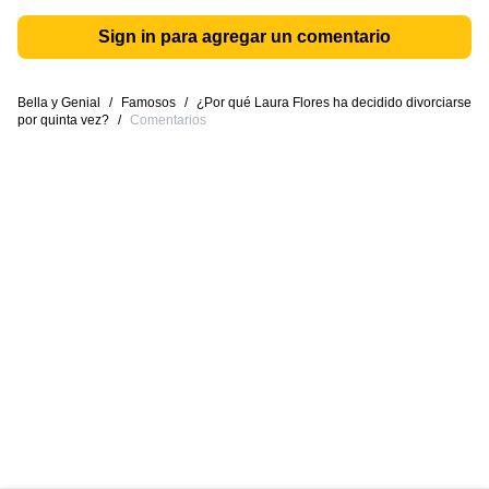
Sign in para agregar un comentario
Bella y Genial
/
Famosos
/
¿Por qué Laura Flores ha decidido divorciarse
por quinta vez?
/
Comentarios