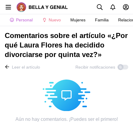
Personal
Nuevo
Mujeres
Familia
Relacio
Comentarios sobre el artículo «¿Por
qué Laura Flores ha decidido
divorciarse por quinta vez?»
Leer el artículo
Recibir notificaciones
Aún no hay comentarios. ¡Puedes ser el primero!