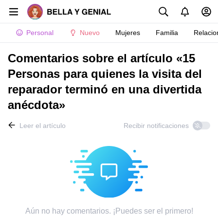
Personal
Nuevo
Mujeres
Familia
Relacio
Comentarios sobre el artículo «15
Personas para quienes la visita del
reparador terminó en una divertida
anécdota»
Leer el artículo
Recibir notificaciones
Aún no hay comentarios. ¡Puedes ser el primero!