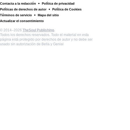
Contacta a la redacción
Política de privacidad
Políticas de derechos de autor
Política de Cookies
Términos de servicio
Mapa del sitio
Actualizar el consentimiento
© 2014–2026
TheSoul Publishing
.
Todos los derechos reservados. Todo el material en esta
página está protegido por derechos de autor y no debe ser
usado sin autorización de Bella y Genial