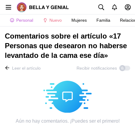
Personal
Nuevo
Mujeres
Familia
Relacio
Comentarios sobre el artículo «17
Personas que desearon no haberse
levantado de la cama ese día»
Leer el artículo
Recibir notificaciones
Aún no hay comentarios. ¡Puedes ser el primero!