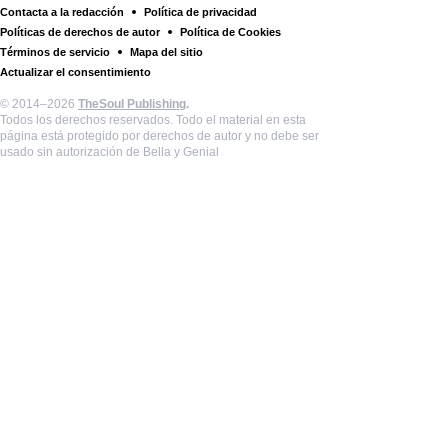
Contacta a la redacción
Política de privacidad
Políticas de derechos de autor
Política de Cookies
Términos de servicio
Mapa del sitio
Actualizar el consentimiento
© 2014–2026
TheSoul Publishing
.
Todos los derechos reservados. Todo el material en esta
página está protegido por derechos de autor y no debe ser
usado sin autorización de Bella y Genial