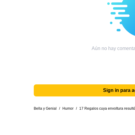
Aún no hay comentar
Sign in para 
Bella y Genial
/
Humor
/
17 Regalos cuya envoltura result