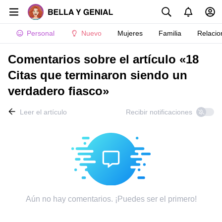
Personal
Nuevo
Mujeres
Familia
Relacio
Comentarios sobre el artículo «18
Citas que terminaron siendo un
verdadero fiasco»
Leer el artículo
Recibir notificaciones
Aún no hay comentarios. ¡Puedes ser el primero!