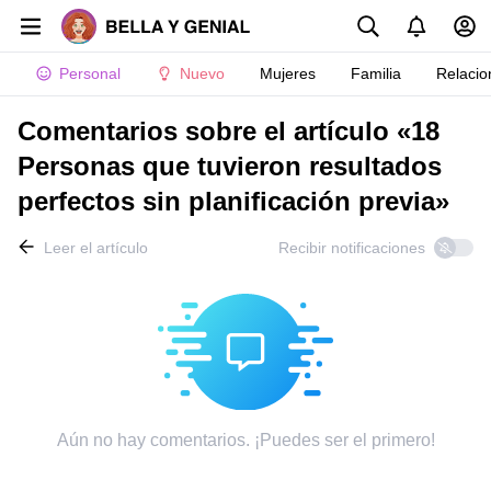
Personal
Nuevo
Mujeres
Familia
Relacio
Comentarios sobre el artículo «18
Personas que tuvieron resultados
perfectos sin planificación previa»
Leer el artículo
Recibir notificaciones
Aún no hay comentarios. ¡Puedes ser el primero!