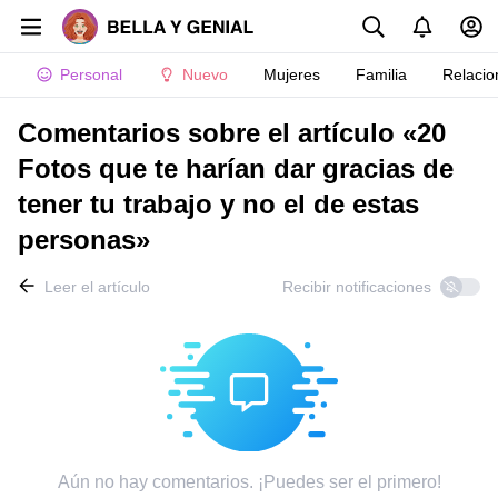
Personal
Nuevo
Mujeres
Familia
Relacio
Comentarios sobre el artículo «20
Fotos que te harían dar gracias de
tener tu trabajo y no el de estas
personas»
Leer el artículo
Recibir notificaciones
Aún no hay comentarios. ¡Puedes ser el primero!