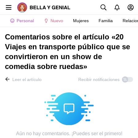
Personal
Nuevo
Mujeres
Familia
Relacio
Comentarios sobre el artículo «20
Viajes en transporte público que se
convirtieron en un show de
comedia sobre ruedas»
Leer el artículo
Recibir notificaciones
Aún no hay comentarios. ¡Puedes ser el primero!