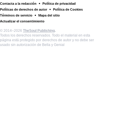
Contacta a la redacción
Política de privacidad
Políticas de derechos de autor
Política de Cookies
Términos de servicio
Mapa del sitio
Actualizar el consentimiento
© 2014–2026
TheSoul Publishing
.
Todos los derechos reservados. Todo el material en esta
página está protegido por derechos de autor y no debe ser
usado sin autorización de Bella y Genial