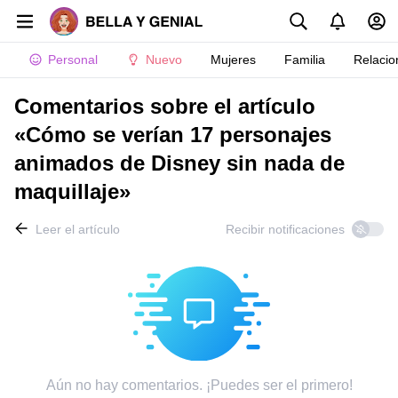
Personal
Nuevo
Mujeres
Familia
Relacio
Comentarios sobre el artículo
«Cómo se verían 17 personajes
animados de Disney sin nada de
maquillaje»
Leer el artículo
Recibir notificaciones
Aún no hay comentarios. ¡Puedes ser el primero!